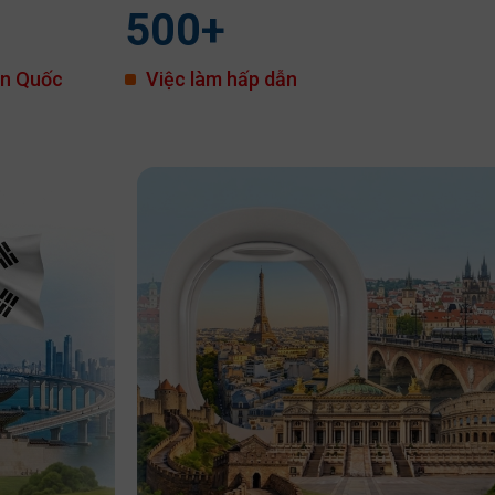
500
+
àn Quốc
Việc làm hấp dẫn