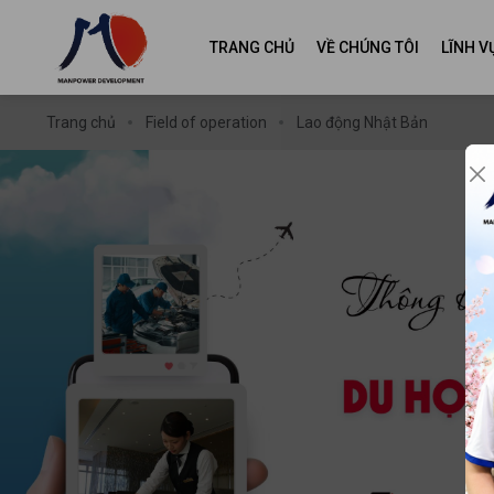
TRANG CHỦ
VỀ CHÚNG TÔI
LĨNH 
Trang chủ
Field of operation
Lao động Nhật Bản