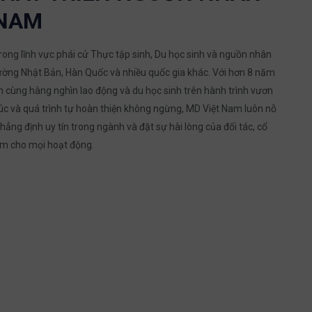
 NAM
rong lĩnh vực phái cử Thực tập sinh, Du học sinh và nguồn nhân
rường Nhật Bản, Hàn Quốc và nhiều quốc gia khác. Với hơn 8 năm
h cùng hàng nghìn lao động và du học sinh trên hành trình vươn
 túc và quá trình tự hoàn thiện không ngừng, MD Việt Nam luôn nỗ
ẳng định uy tín trong ngành và đặt sự hài lòng của đối tác, cổ
âm cho mọi hoạt động.