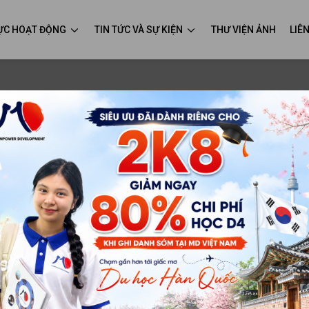
VỰC HOẠT ĐỘNG
TIN TỨC VÀ SỰ KIỆN
THƯ VIỆN ẢNH
LIÊ