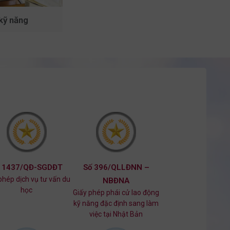
kỹ năng
 1437/QĐ-SGDĐT
Số 396/QLLĐNN –
phép dịch vụ tư vấn du
NBĐNA
học
Giấy phép phái cử lao động
kỹ năng đặc định sang làm
việc tại Nhật Bản