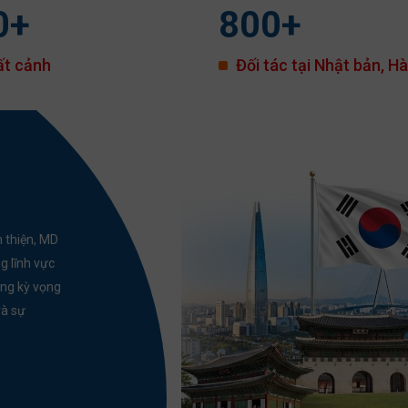
0
+
800
+
ất cảnh
Đối tác tại Nhật bản, H
 thiện, MD
g lĩnh vực
ứng kỳ vọng
và sự