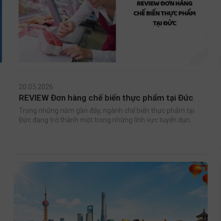
20.05.2026
REVIEW Đơn hàng chế biến thực phẩm tại Đức
Trong những năm gần đây, ngành chế biến thực phẩm tại
Đức đang trở thành một trong những lĩnh vực tuyển dụng
lao động quốc tế mạnh mẽ nhất. Với nhu cầu nhân lực lớn,
môi trường làm việc hiện đại cùng mức thu nhập ổn định,
đây được xem là cơ hội hấp dẫn dành cho lao động Việt
Nam muốn làm việc và phát triển lâu dài tại châu Âu.