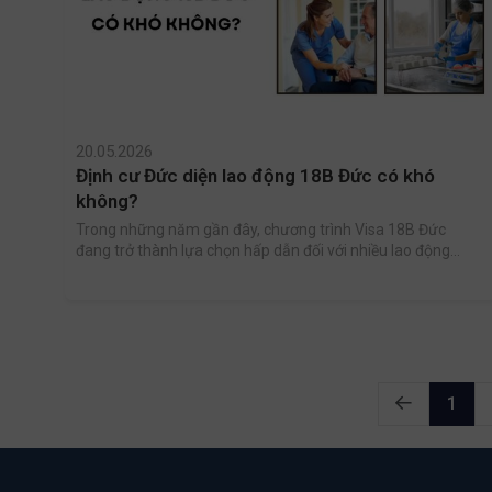
20.05.2026
Định cư Đức diện lao động 18B Đức có khó
không?
Trong những năm gần đây, chương trình Visa 18B Đức
đang trở thành lựa chọn hấp dẫn đối với nhiều lao động
Việt Nam mong muốn làm việc và định cư lâu dài tại châu
Âu. Tuy nhiên, nhiều người vẫn băn khoăn: “Định cư Đức
diện lao động 18B có khó không?”
1