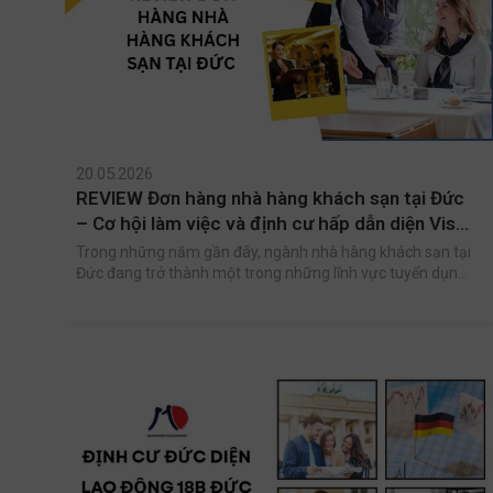
20.05.2026
REVIEW Đơn hàng nhà hàng khách sạn tại Đức
– Cơ hội làm việc và định cư hấp dẫn diện Visa
18B Đức
Trong những năm gần đây, ngành nhà hàng khách sạn tại
Đức đang trở thành một trong những lĩnh vực tuyển dụng
lao động quốc tế mạnh mẽ nhờ nhu cầu nhân lực lớn và
môi trường làm việc chuyên nghiệp. Đây được xem là cơ
hội hấp dẫn dành cho lao động Việt Nam mong muốn làm
việc hợp pháp, nâng cao thu nhập và phát triển tương lai
lâu dài tại châu Âu.