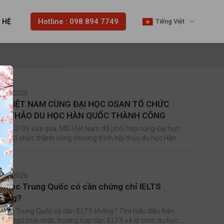
Hotline : 098 894 7749
N HỆ
Tiếng Việt
.05.2026
D VIỆT NAM CÙNG ĐẠI HỌC OSAN TỔ CHỨC
ỘI THẢO DU HỌC HÀN QUỐC THÀNH CÔNG
ày 12/05 vừa qua, MD Việt Nam đã phối hợp cùng Đại học
an tổ chức thành công chương trình hội thảo du học Hàn
ốc với sự tham gia đông đảo của các bạn học sinh, sinh
ên và quý phụ huynh quan tâm đến chương trình du học
ốc tế.
.05.2026
u học Trung Quốc có cần chứng chỉ IELTS
hông?
 học Trung Quốc có cần IELTS không? Tìm hiểu điều kiện
oại ngữ mới nhất, trường hợp cần IELTS và lộ trình du học