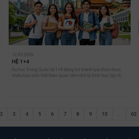
12.05.2026
HỆ 1+4
Du học Trung Quốc hệ 1+4 đang trở thành lựa chọn được
nhiều học sinh Việt Nam quan tâm nhờ lộ trình học tập rõ
ràng, chi phí hợp lý và cơ hội nghề nghiệp rộng mở. Với
chương trình 1 năm học tiếng Trung kết hợp 4 năm đại học
chuyên ngành, sinh viên có thời gian thích nghi môi trường
quốc tế, nâng cao năng lực ngoại ngữ và xây dựng nền
tảng vững chắc trước khi bước vào chuyên ngành yêu
thích.
2
3
4
5
6
7
8
9
10
...
62