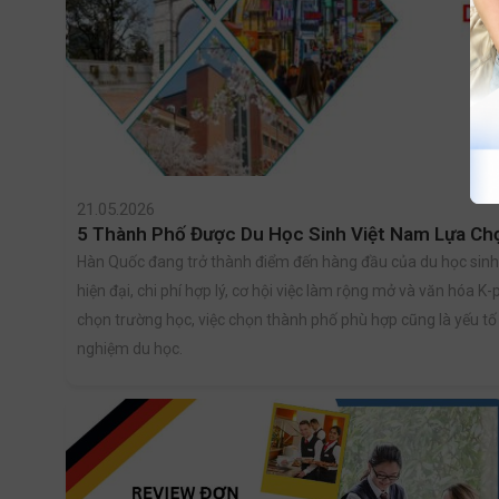
21.05.2026
5 Thành Phố Được Du Học Sinh Việt Nam Lựa Ch
Hàn Quốc đang trở thành điểm đến hàng đầu của du học sinh
hiện đại, chi phí hợp lý, cơ hội việc làm rộng mở và văn hóa K
chọn trường học, việc chọn thành phố phù hợp cũng là yếu tố 
nghiệm du học.