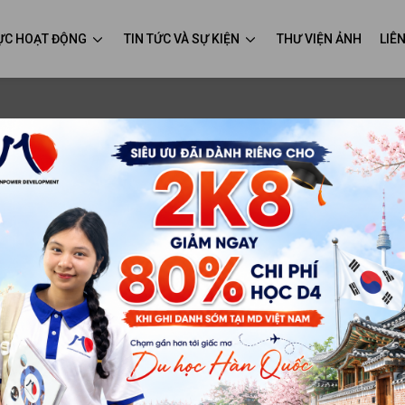
VỰC HOẠT ĐỘNG
TIN TỨC VÀ SỰ KIỆN
THƯ VIỆN ẢNH
LIÊ
20
M
H
Ng
Os
Qu
vi
qu
20
D
k
Du
ng