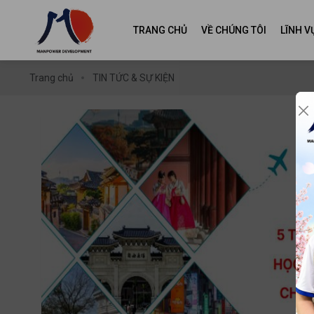
TRANG CHỦ
VỀ CHÚNG TÔI
LĨNH 
Trang chủ
TIN TỨC & SỰ KIỆN