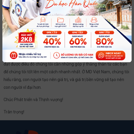
triển tốt hơn sự nghiệp sau khi về nước!
Công ty MD Việt Nam có tuổi đời rất trẻ, chúng tôi cần rất nhiều sự
quan tâm, tin tưởng hợp tác của tất cả quý vị để có thể khẳng định vị
thế trên thị trường phái cử TTS Việt Nam sang Nhật Bản làm việc.
Phát huy tinh thần sáng tạo, nỗ lực của toàn hệ thống gồm những
CB nhiệt huyết, luôn làm việc với tinh thần cao nhất. Chúng tôi luôn
tin rằng có thể đáp ứng tốt nhất yêu cầu của quý đối tác, nhưng để
đạt được điều đó chúng tôi cần những góp ý thẳng thắn từ các bạn
để chúng tôi tốt lên một cách nhanh nhất. Ở MD Việt Nam, chúng tôi
hiểu rằng, con người tạo nên giá trị, và giá trị bền vững sẽ tạo nên
con người vĩ đại hơn.
Chúc Phát triển và Thịnh vượng!
Trân trọng!