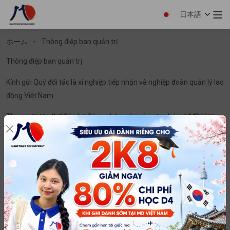
日本語
ホーム
Thông điệp ban quản trị
Thông điệp ban quản trị
Kính gửi Quý đối tác là xí nghiệp tiếp nhận và nghiệp đoàn quản lý lao
động Việt Nam
Thay mặt tập thể Cán bộ Công nhân viên công ty phái cử MD Việt
Nam nói riêng và MD Group nói chung, tôi xin gửi lời cám ơn, tri ân
đến Quý vị khi đã quan tâm đến hoạt động kinh doanh của chúng tôi.
Đặc biệt là những xí nghiệp đã tiếp nhận TTS do công ty chúng tôi
phái cử và những nghiệp đoàn đang hợp tác với chúng tôi!
Thay mặt cho người lao động Việt Nam, chúng tôi cám ơn các bạn
đã tạo ra nhiều việc làm với thu nhập tốt hơn, nâng cao nghiệp vụ,
công nghệ và hiểu biết của người lao động Việt Nam. Giúp họ phát