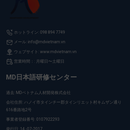
ホットライン: 098 894 7749
メール: info@mdvietnam.vn
ウェブサイト: www.mdvietnam.vn
営業時間：: 月曜日〜土曜日
MD日本語研修センター
過去: MDベトナム人材開発株式会社
会社住所: ハノイ市タインチー郡タインリエット村キムザン通り
616番路地2号
事業者登録番号: 0107922293
発行日: 14 -07-2017