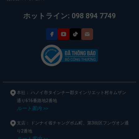
ホットライン: 098 894 7749
本社： ハノイ市タインチー郡タインリエット村キムザン
通り616番路地2番地
ルート案内 >>
支店： ドンナイ省チャングボム町、第3街区フンヴオン通
り2番地
ルート案内 >>